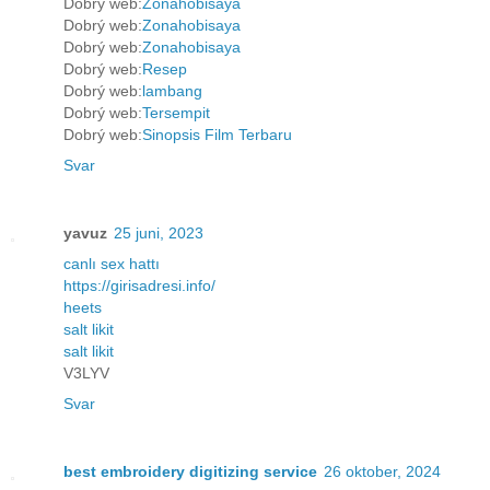
Dobrý web:
Zonahobisaya
Dobrý web:
Zonahobisaya
Dobrý web:
Zonahobisaya
Dobrý web:
Resep
Dobrý web:
lambang
Dobrý web:
Tersempit
Dobrý web:
Sinopsis Film Terbaru
Svar
yavuz
25 juni, 2023
canlı sex hattı
https://girisadresi.info/
heets
salt likit
salt likit
V3LYV
Svar
best embroidery digitizing service
26 oktober, 2024